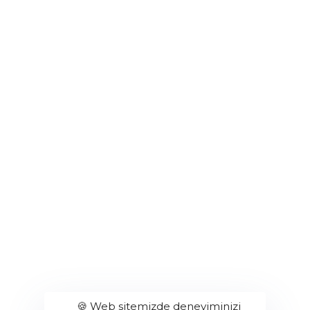
Merkez Ofis
Hakkı İleri Cad. Ömerli Mah. No: 74 Arnavutköy/İstanbul
Edirne Fabrika
Edirne O.S.B. 1. Cad. No: 15 Süloğlu- Edirne
Hadımköy Fabrika
Hastane Mah. İstanbul Cad. No: 18 Hadımköy - Arnavutköy / İstanbul
🍪 Web sitemizde deneyiminizi